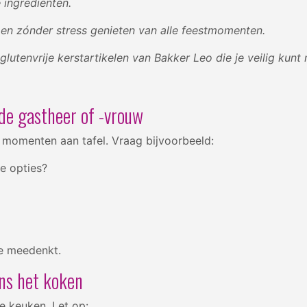
e ingrediënten.
pen zónder stress genieten van alle feestmomenten.
 glutenvrije kerstartikelen van Bakker Leo die je veilig kun
de gastheer of -vrouw
 momenten aan tafel. Vraag bijvoorbeeld:
je opties?
 je meedenkt.
ens het koken
 de keuken. Let op: