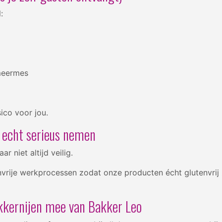
l:
smeermes
k
sico voor jou.
ij echt serieus nemen
r niet altijd veilig.
nvrije werkprocessen zodat onze producten écht glutenvrij 
lekkernijen mee van Bakker Leo