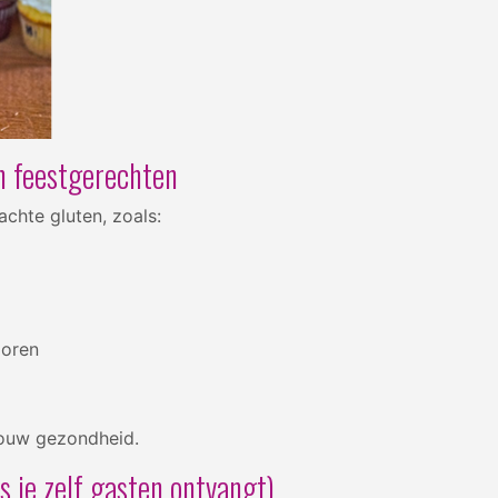
 in feestgerechten
chte gluten, zoals:
poren
 jouw gezondheid.
ls je zelf gasten ontvangt)