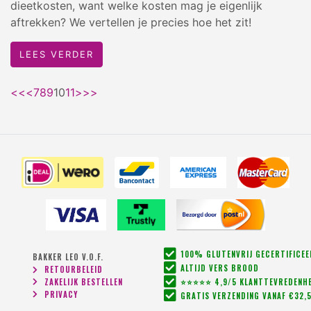
dieetkosten, want welke kosten mag je eigenlijk
aftrekken? We vertellen je precies hoe het zit!
LEES VERDER
<<
<
7
8
9
10
11
>
>>
100% GLUTENVRIJ GECERTIFICE
BAKKER LEO V.O.F.
ALTIJD VERS BROOD
RETOURBELEID
ZAKELIJK BESTELLEN
⭐⭐⭐⭐⭐ 4,9/5 KLANTTEVREDENHE
PRIVACY
GRATIS VERZENDING VANAF €32,