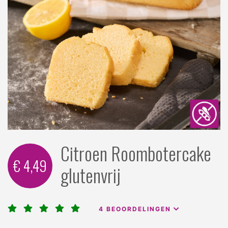
Citroen Roombotercake
€ 4,49
glutenvrij
4
BEOORDELINGEN