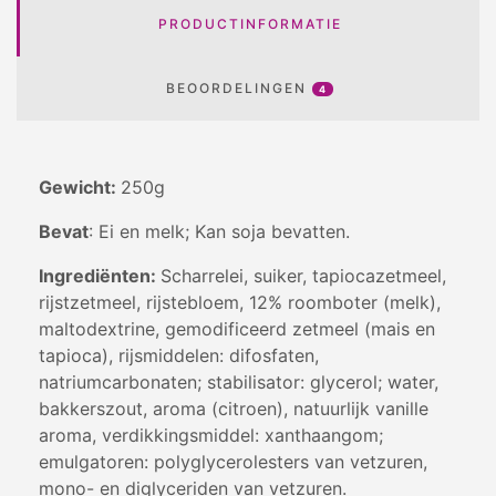
PRODUCTINFORMATIE
BEOORDELINGEN
4
Gewicht:
250g
Bevat
: Ei en melk; Kan soja bevatten.
Ingrediënten:
Scharrelei, suiker, tapiocazetmeel,
rijstzetmeel, rijstebloem, 12% roomboter (melk),
maltodextrine, gemodificeerd zetmeel (mais en
tapioca), rijsmiddelen: difosfaten,
natriumcarbonaten; stabilisator: glycerol; water,
bakkerszout, aroma (citroen), natuurlijk vanille
aroma, verdikkingsmiddel: xanthaangom;
emulgatoren: polyglycerolesters van vetzuren,
mono- en diglyceriden van vetzuren.