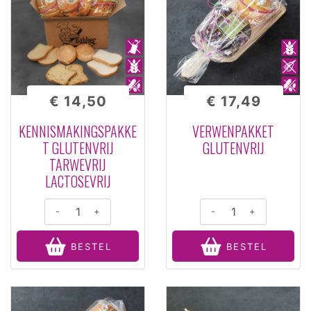
€ 14,50
€ 17,49
KENNISMAKINGSPAKKE
VERWENPAKKET
T GLUTENVRIJ
GLUTENVRIJ
TARWEVRIJ
LACTOSEVRIJ
-
+
-
+
BESTEL
BESTEL