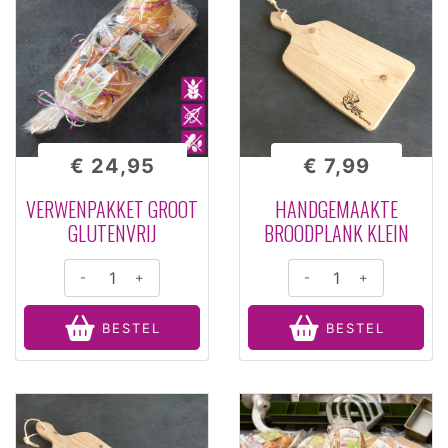
€ 24,95
€ 7,99
VERWENPAKKET GROOT
HANDGEMAAKTE
GLUTENVRIJ
BROODPLANK KLEIN
-
+
-
+
BESTEL
BESTEL