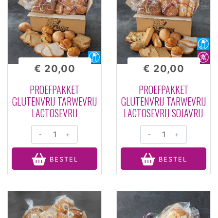
€ 20,00
€ 20,00
PROEFPAKKET
PROEFPAKKET
GLUTENVRIJ TARWEVRIJ
GLUTENVRIJ TARWEVRIJ
LACTOSEVRIJ
LACTOSEVRIJ SOJAVRIJ
-
+
-
+
BESTEL
BESTEL