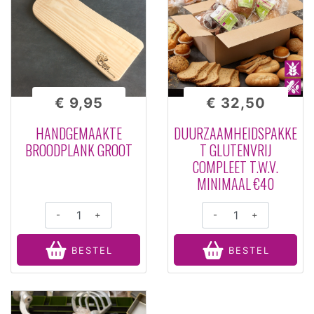
€ 9,95
€ 32,50
HANDGEMAAKTE
DUURZAAMHEIDSPAKKE
BROODPLANK GROOT
T GLUTENVRIJ
COMPLEET T.W.V.
MINIMAAL €40
-
+
-
+
BESTEL
BESTEL