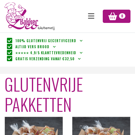
0
100% GLUTENVRIJ GECERTIFICEERD
ALTIJD VERS BROOD
⭐⭐⭐⭐⭐ 4,9/5 KLANTTEVREDENHEID
GRATIS VERZENDING VANAF €32,50
GLUTENVRIJE
PAKKETTEN