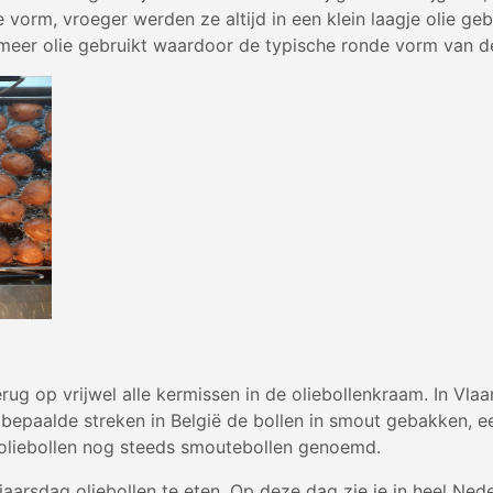
orm, vroeger werden ze altijd in een klein laagje olie ge
meer olie gebruikt waardoor de typische ronde vorm van de
terug op vrijwel alle kermissen in de oliebollenkraam. In V
paalde streken in België de bollen in smout gebakken, een 
oliebollen nog steeds smoutebollen genoemd.
jaarsdag oliebollen te eten. Op deze dag zie je in heel Ned