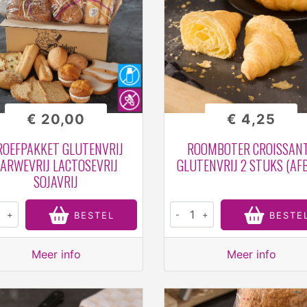
€ 20,00
€ 4,25
ROEFPAKKET GLUTENVRIJ
ROOMBOTER CROISSAN
ARWEVRIJ LACTOSEVRIJ
GLUTENVRIJ 2 STUKS (AF
SOJAVRIJ
+
-
+
BESTEL
BESTE
Meer info
Meer info