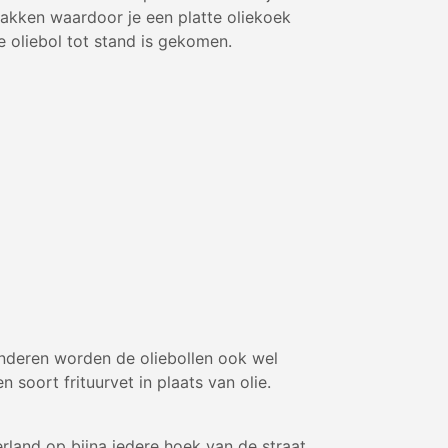
bakken waardoor je een platte oliekoek
 oliebol tot stand is gekomen.
laanderen worden de oliebollen ook wel
soort frituurvet in plaats van olie.
erland op bijna iedere hoek van de straat