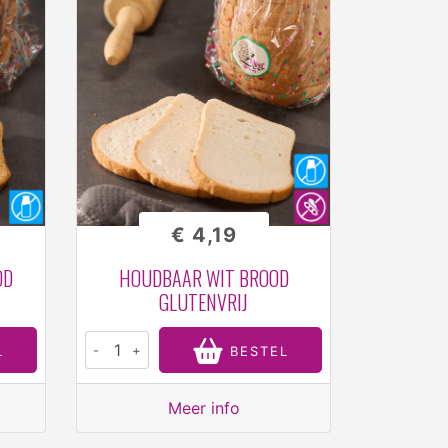
€ 4,19
OD
HOUDBAAR WIT BROOD
GLUTENVRIJ
-
+
L
BESTEL
Meer info