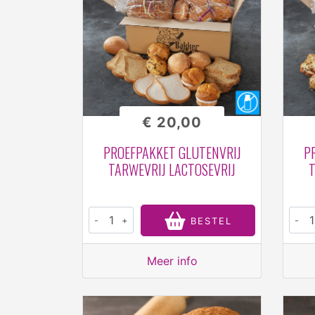
€ 20,00
PROEFPAKKET GLUTENVRIJ
P
TARWEVRIJ LACTOSEVRIJ
T
-
+
-
BESTEL
Meer info