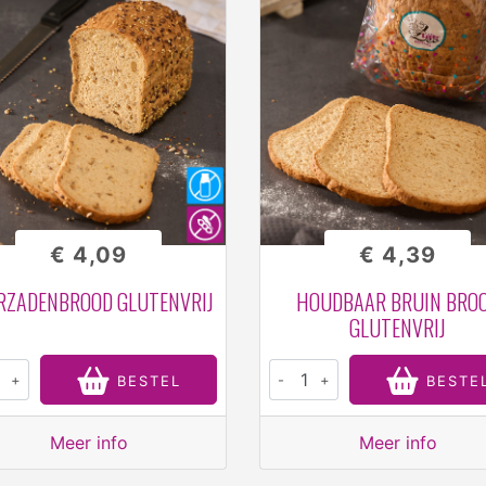
€ 4,09
€ 4,39
RZADENBROOD GLUTENVRIJ
HOUDBAAR BRUIN BRO
GLUTENVRIJ
+
-
+
BESTEL
BESTE
Meer info
Meer info