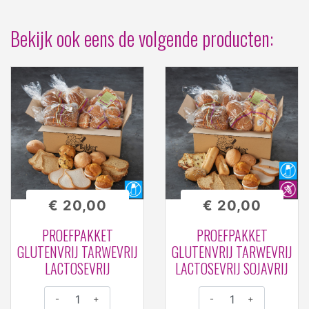
Bekijk ook eens de volgende producten:
€ 20,00
€ 20,00
PROEFPAKKET
PROEFPAKKET
GLUTENVRIJ TARWEVRIJ
GLUTENVRIJ TARWEVRIJ
LACTOSEVRIJ
LACTOSEVRIJ SOJAVRIJ
-
+
-
+