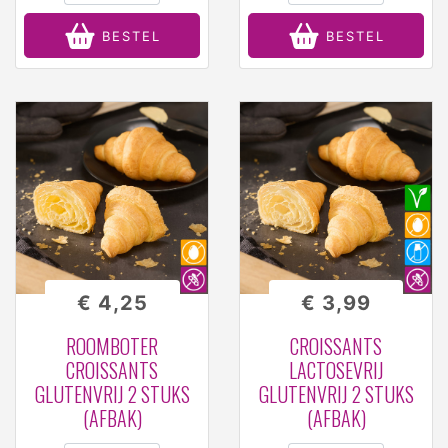
BESTEL
BESTEL
€ 4,25
€ 3,99
ROOMBOTER
CROISSANTS
CROISSANTS
LACTOSEVRIJ
GLUTENVRIJ 2 STUKS
GLUTENVRIJ 2 STUKS
(AFBAK)
(AFBAK)