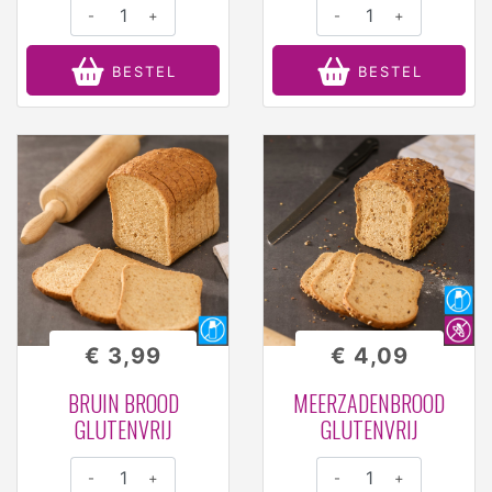
-
+
-
+
BESTEL
BESTEL
€ 3,99
€ 4,09
BRUIN BROOD
MEERZADENBROOD
GLUTENVRIJ
GLUTENVRIJ
-
+
-
+