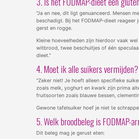
3. Is het FODMAP-dieet een gluten
"Ja en nee, dit ligt genuanceerd. Mensen me
beschadigt. Bij het FODMAP-dieet reageer je
gerst en rogge.
Kleine hoeveelheden zijn hierdoor vaak we
witbrood, twee beschuitjes of één speculaasj
dieet."
4. Moet ik alle suikers vermijden?
"Zeker niet! Je hoeft alleen specifieke suik
zoals melk, yoghurt en kwark zijn prima alt
fruitsoorten zoals blauwe bessen, clementine
Gewone tafelsuiker hoef je niet te schrappe
5. Welk broodbeleg is FODMAP-a
Dit beleg mag je gerust eten: