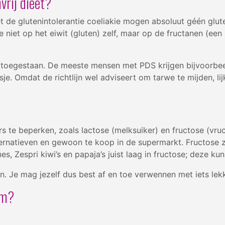
vrij dieet?
t de glutenintolerantie coeliakie mogen absoluut géén glut
 niet op het eiwit (gluten) zelf, maar op de fructanen (een
l toegestaan. De meeste mensen met PDS krijgen bijvoorbe
e. Omdat de richtlijn wel adviseert om tarwe te mijden, lijk
ers te beperken, zoals lactose (melksuiker) en fructose (vru
ernatieven en gewoon te koop in de supermarkt. Fructose zit 
s, Zespri kiwi’s en papaja’s juist laag in fructose; deze kun
n. Je mag jezelf dus best af en toe verwennen met iets lekk
rm?