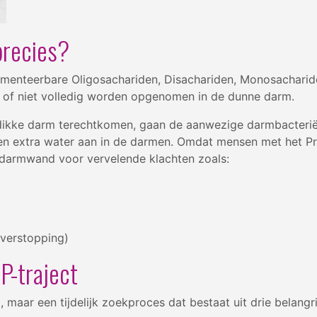
precies?
rmenteerbare Oligosachariden, Disachariden, Monosacharide
ht of niet volledig worden opgenomen in de dunne darm.
kke darm terechtkomen, gaan de aanwezige darmbacteriën z
fen extra water aan in de darmen. Omdat mensen met het 
 darmwand voor vervelende klachten zoals:
 verstopping)
P-traject
aar een tijdelijk zoekproces dat bestaat uit drie belangri