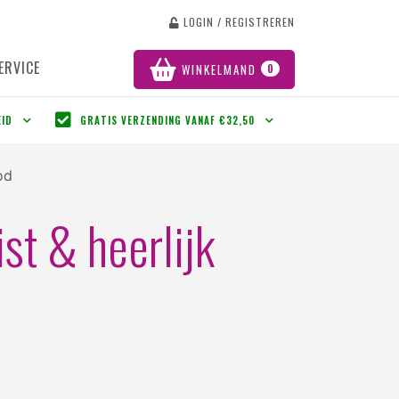
LOGIN / REGISTREREN
ERVICE
WINKELMAND
0
EID
GRATIS VERZENDING VANAF €32,50
od
st & heerlijk