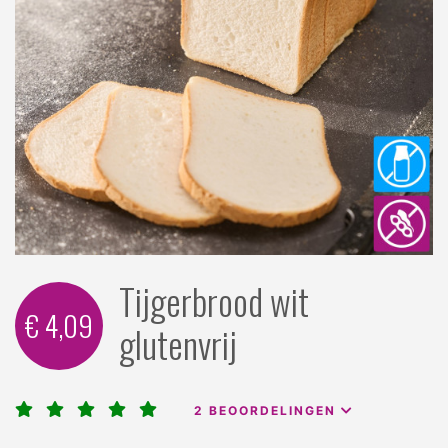
Tijgerbrood wit
€ 4,09
glutenvrij
2
BEOORDELINGEN